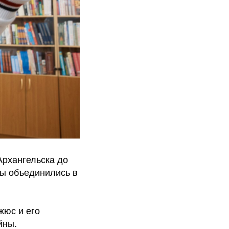
Архангельска до
ды объединились в
жюс и его
йны.