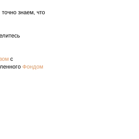
точно знаем, что
елитесь
зом
с
вленного
Фондом