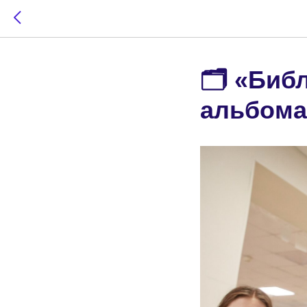
🗂️ «Биб
альбома