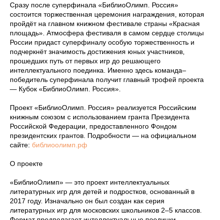
Сразу после суперфинала «БиблиоОлимп. Россия»
состоится торжественная церемония награждения, которая
пройдёт на главном книжном фестивале страны «Красная
площадь». Атмосфера фестиваля в самом сердце столицы
России придаст суперфиналу особую торжественность и
подчеркнёт значимость достижения юных участников,
прошедших путь от первых игр до решающего
интеллектуального поединка. Именно здесь команда–
победитель суперфинала получит главный трофей проекта
— Кубок «БиблиоОлимп. Россия».
Проект «БиблиоОлимп. Россия» реализуется Российским
книжным союзом с использованием гранта Президента
Российской Федерации, предоставленного Фондом
президентских грантов. Подробности — на официальном
сайте:
библиоолимп.рф
О проекте
«БиблиоОлимп» — это проект интеллектуальных
литературных игр для детей и подростков, основанный в
2017 году. Изначально он был создан как серия
литературных игр для московских школьников 2–5 классов.
Формат предполагает интеллектуальные поединки,