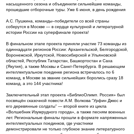
насыщенного сезона и объединили сильнейшие команды,
прошедшие отборочные туры. Уже 6 июня, в день рождения
А.С. Пушкина, команды–победители со всей страны
соберутся в Москве — в сердце культурной и литературной
истории России на суперфинале проекта!
В финальном этапе проекта приняли участие 73 команды из
одиннадцати регионов России: Архангельской, Белгородской,
Воронежской, Иркутской, Новосибирской и Ульяновской
областей, Республик Татарстан, Башкортостан и Саха
(Якутия), а также Москвы и Санкт-Петербурга. В решающем
интеллектуальном поединке региона встречалось по 6
команд, в Москве за звание сильнейших боролись сразу 18
команд, а это 144 участника!
Заключительный этап проекта «БиблиоОлимп. Россия» был
посвящён сказочной повести А.М. Волкова “Урфин Джюс и
его деревянные солдаты” — второй книге из цикла
«Волшебник Изумрудного города», а также песням военных
лет. Региональные финалы прошли в формате напряженных
интеллектуальных поединков, где участники
демонстрировали не только глубокое знание литературного