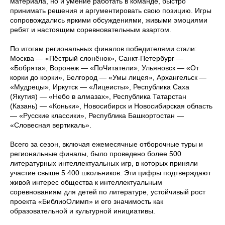
материала, но и умение работать в команде, быстро
принимать решения и аргументировать свою позицию. Игры
сопровождались яркими обсуждениями, живыми эмоциями
ребят и настоящим соревновательным азартом.
По итогам региональных финалов победителями стали:
Москва — «Пёстрый слонёнок», Санкт-Петербург —
«Бобрята», Воронеж — «ПоЧитатели», Ульяновск — «От
корки до корки», Белгород — «Умы лицея», Архангельск —
«Мудрецы», Иркутск — «Лицеисты», Республика Саха
(Якутия) — «Небо в алмазах», Республика Татарстан
(Казань) — «Коньки», Новосибирск и Новосибирская область
— «Русские классики», Республика Башкортостан —
«Словесная вертикаль».
Всего за сезон, включая ежемесячные отборочные туры и
региональные финалы, было проведено более 500
литературных интеллектуальных игр, в которых приняли
участие свыше 5 400 школьников. Эти цифры подтверждают
живой интерес общества к интеллектуальным
соревнованиям для детей по литературе, устойчивый рост
проекта «БиблиоОлимп» и его значимость как
образовательной и культурной инициативы.