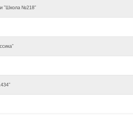
и "Школа №218"
ссика"
1434"