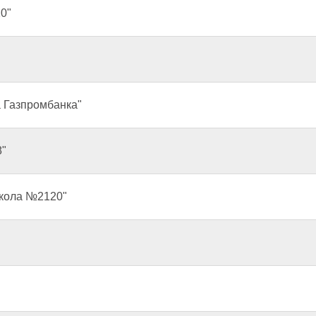
0"
 Газпромбанка"
8"
Школа №2120"